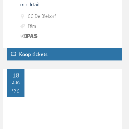
mocktail
CC De Biekorf
Film
Dit is
een
UiTPAS
Koop tickets
activiteit.
DI
18
AUG
'26