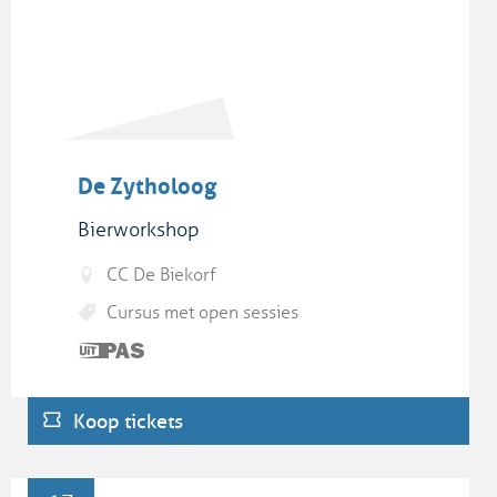
De Zytholoog
Bierworkshop
CC De Biekorf
Cursus met open sessies
Dit is
een
UiTPAS
Koop tickets
activiteit.