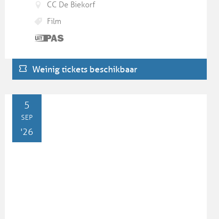
CC De Biekorf
Film
Dit is
een
UiTPAS
Weinig tickets beschikbaar
activiteit.
ZA
5
SEP
'26