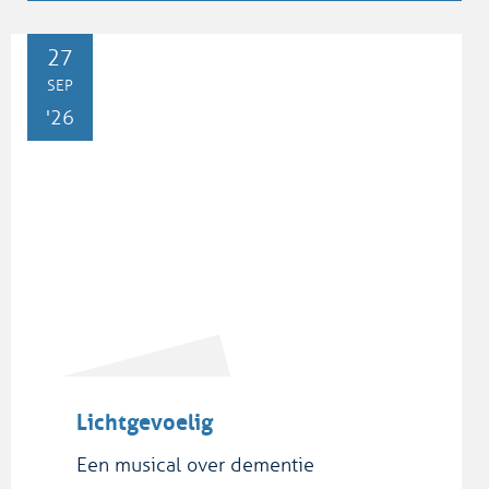
ZO
27
SEP
'26
Lichtgevoelig
Een musical over dementie