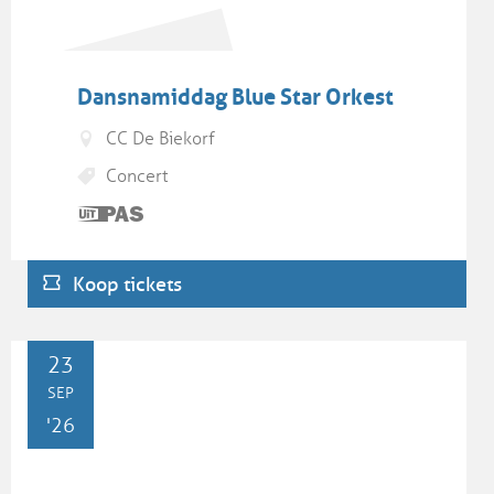
Dansnamiddag Blue Star Orkest
CC De Biekorf
Concert
Dit is
een
UiTPAS
Koop tickets
activiteit.
WO
23
SEP
'26