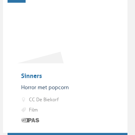
Sinners
Horror met popcorn
CC De Biekorf
Film
Dit is
een
UiTPAS