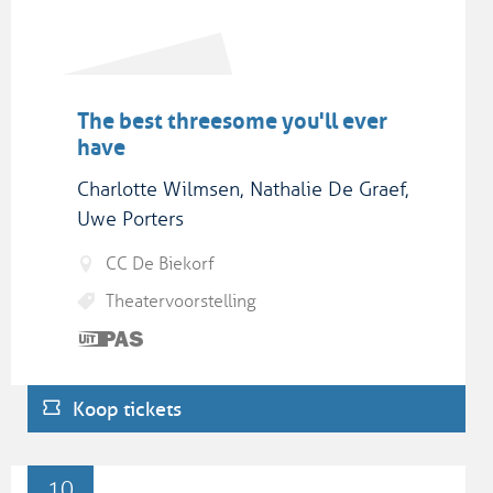
The best threesome you'll ever
have
Charlotte Wilmsen, Nathalie De Graef,
Uwe Porters
CC De Biekorf
Theatervoorstelling
Dit is
een
UiTPAS
Koop tickets
activiteit.
ZA
10