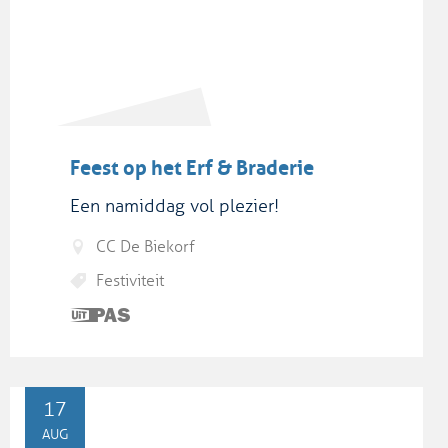
Feest op het Erf & Braderie
Een namiddag vol plezier!
CC De Biekorf
Festiviteit
Dit is
een
UiTPAS
activiteit.
MA
17
AUG