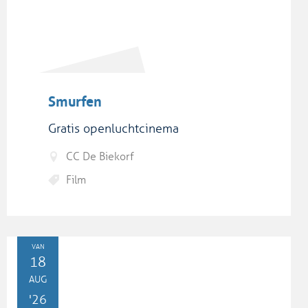
Smurfen
Gratis openluchtcinema
CC De Biekorf
Film
VAN
DI
18
AUG
'26