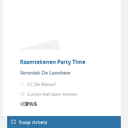
Raamtekenen Party Time
Veroniek De Leenheer
CC De Biekorf
Cursus met open sessies
Dit is
een
UiTPAS
Koop tickets
activiteit.