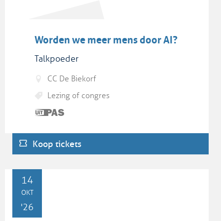
Worden we meer mens door AI?
Talkpoeder
CC De Biekorf
Lezing of congres
Dit is
een
UiTPAS
Koop tickets
activiteit.
WO
14
OKT
'26