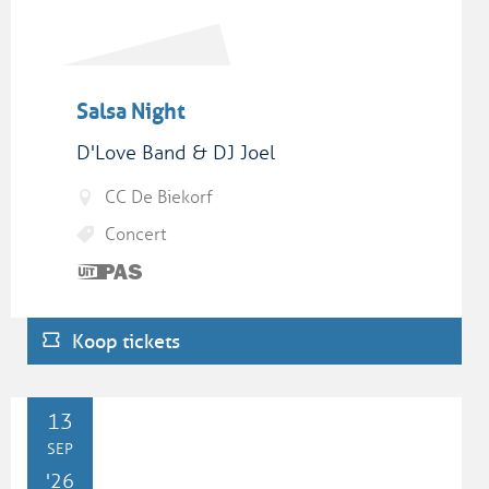
Salsa Night
D'Love Band & DJ Joel
CC De Biekorf
Concert
Dit is
een
UiTPAS
Koop tickets
activiteit.
ZO
13
SEP
'26