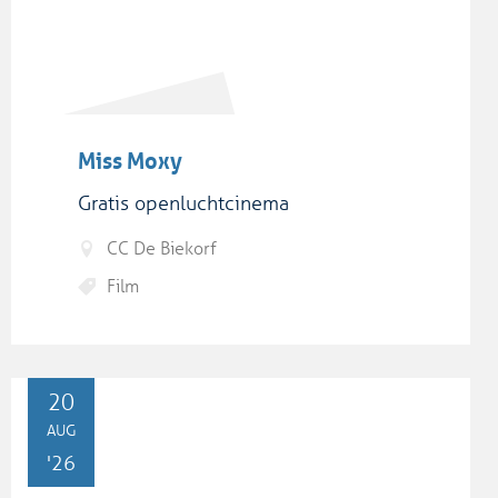
Miss Moxy
Gratis openluchtcinema
CC De Biekorf
Film
DO
20
AUG
'26