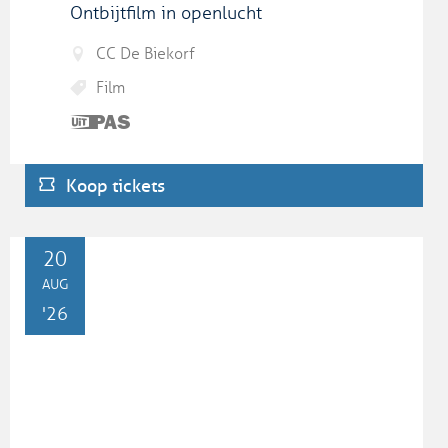
Ontbijtfilm in openlucht
CC De Biekorf
Film
Dit is
een
UiTPAS
Koop tickets
activiteit.
DO
20
AUG
'26