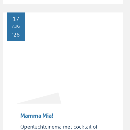
MA
17
AUG
'26
Mamma Mia!
Openluchtcinema met cocktail of