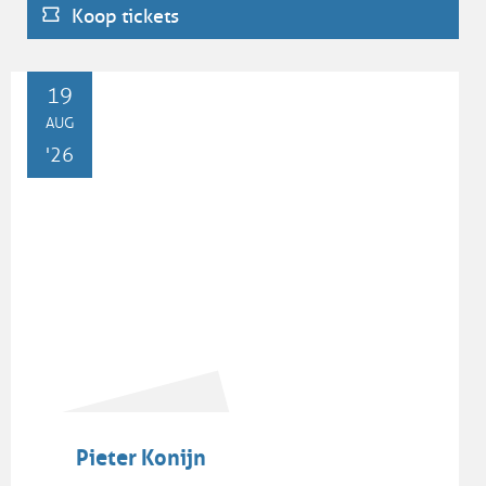
Koop tickets
activiteit.
WO
19
AUG
'26
Pieter Konijn