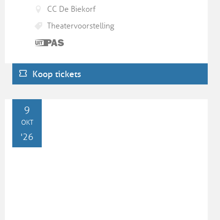
CC De Biekorf
Theatervoorstelling
Dit is
een
UiTPAS
Koop tickets
activiteit.
VR
9
OKT
'26