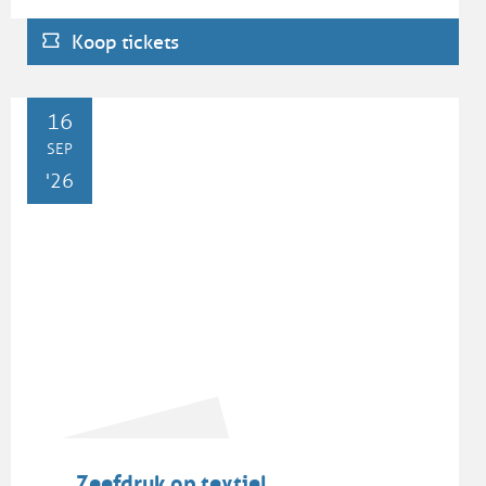
Koop tickets
WO
16
SEP
'26
Zeefdruk op textiel