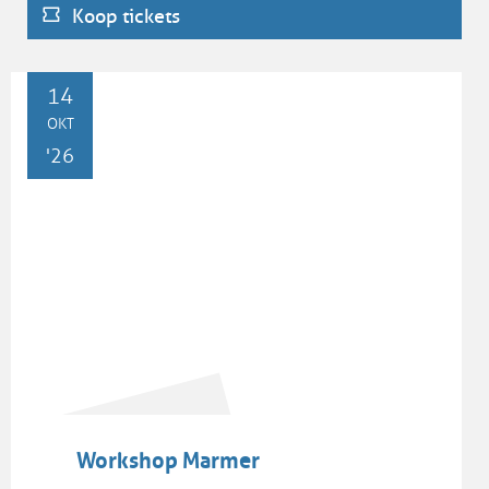
Koop tickets
activiteit.
WO
14
OKT
'26
Workshop Marmer