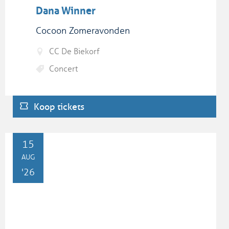
Dana Winner
Cocoon Zomeravonden
CC De Biekorf
Concert
Koop tickets
ZA
15
AUG
'26