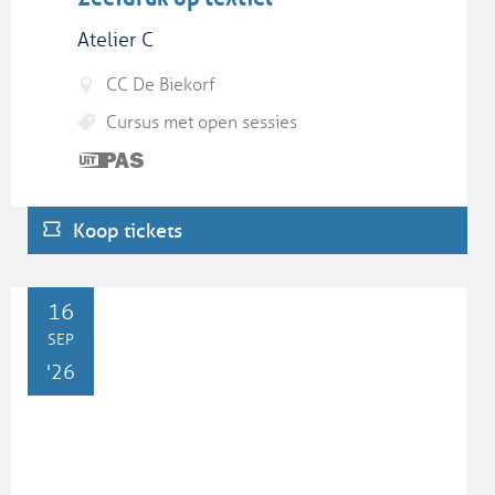
Atelier C
CC De Biekorf
Cursus met open sessies
Dit is
een
UiTPAS
Koop tickets
activiteit.
WO
16
SEP
'26