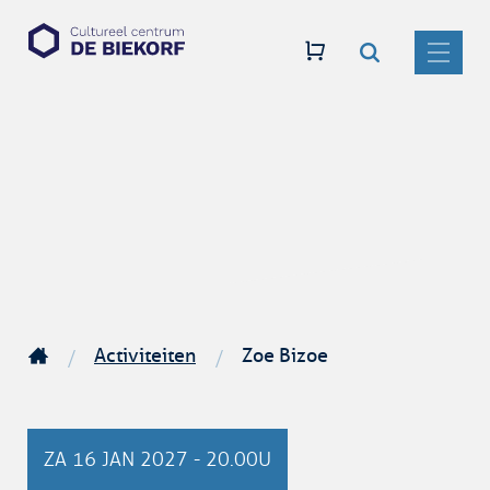
Zoeken
Naar
CC
inhoud
De
MENU
Biekorf
Activiteiten
Zoe Bizoe
Startpagina
ZA
16 JAN 2027
-
20.00U