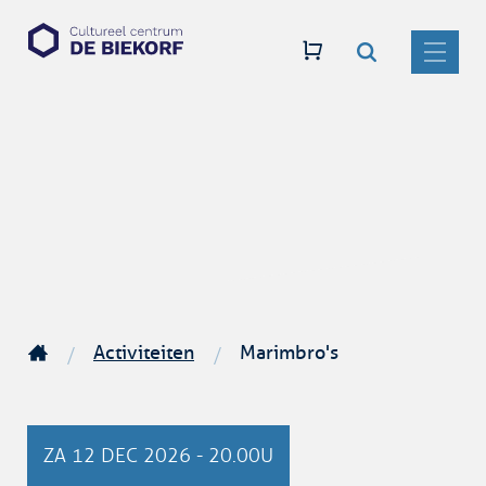
Zoeken
Naar
CC
inhoud
De
MENU
Biekorf
Activiteiten
Marimbro's
Startpagina
ZA
12 DEC 2026
-
20.00U