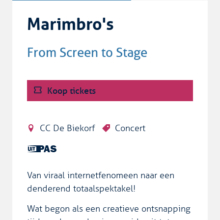
Marimbro's
From Screen to Stage
Koop tickets
CC De Biekorf
Concert
Dit is
een
UiTPAS
Van viraal internetfenomeen naar een
activiteit.
denderend totaalspektakel!
Wat begon als een creatieve ontsnapping