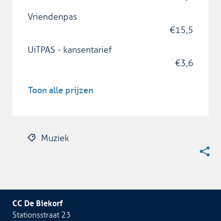
Vriendenpas
€
15,5
UiTPAS - kansentarief
€
3,6
Toon alle prijzen
Muziek
Deel
deze
CC De Biekorf
pagin
Adres
Stationsstraat 23