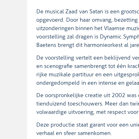
De musical Zaad van Satan is een grootsc
opgevoerd. Door haar omvang, bezetting e
uitzonderingen binnen het Vlaamse muzie
voorstelling zal dragen is Dynamic Symph
Baetens brengt dit harmonieorkest al jar
De voorstelling vertelt een beklijvend ver
en scenografie samenbrengt tot één krach
rijke muzikale partituur en een uitgespr
ondergedompeld in een intense en gelaa
De oorspronkelijke creatie uit 2002 was
tienduizend toeschouwers. Meer dan twint
volwaardige uitvoering, met respect voor
Deze productie staat garant voor een unie
verhaal en sfeer samenkomen.