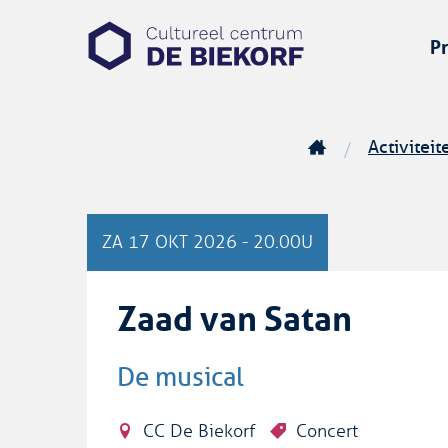
Zoeken
CC
P
De
Biekorf
Activiteit
Startpagina
ZA
17 OKT 2026
-
20.00U
Zaad van Satan
De musical
CC De Biekorf
Concert