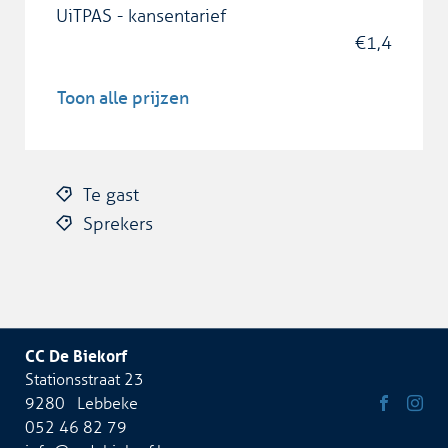
UiTPAS - kansentarief
€
1,4
Toon alle prijzen
Te gast
Sprekers
CC De Biekorf
Adres
Stationsstraat 23
9280
Lebbeke
Tel.
052 46 82 79
Volg
Volg