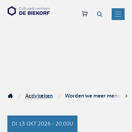
Zoeken
Naar
CC
inhoud
De
MENU
Biekorf
Activiteiten
Worden we meer mens door
Startpagina
scro
naar
DI
13 OKT 2026
-
20.00U
link