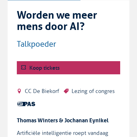
Worden we meer
mens door AI?
Talkpoeder
Koop tickets
CC De Biekorf
Lezing of congres
Dit is
een
UiTPAS
Thomas Winters & Jochanan Eynikel
activiteit.
Artificiële intelligentie roept vandaag