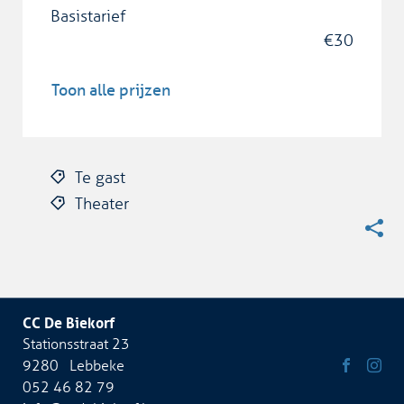
Basistarief
€
30
Toon alle prijzen
Te gast
Theater
Deel
deze
CC De Biekorf
pagin
Adres
Stationsstraat 23
9280
Lebbeke
Tel.
052 46 82 79
Volg
Volg