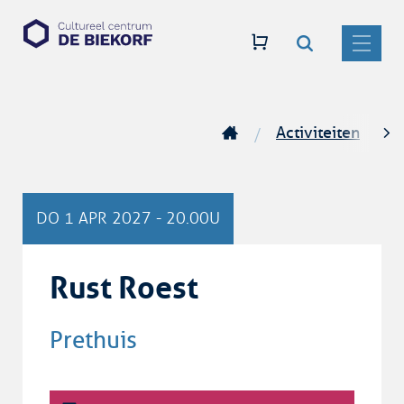
Zoeken
Naar
CC
inhoud
De
MENU
Biekorf
Activiteiten
Startpagina
scro
naar
DO
1 APR 2027
-
20.00U
link
Rust Roest
Prethuis