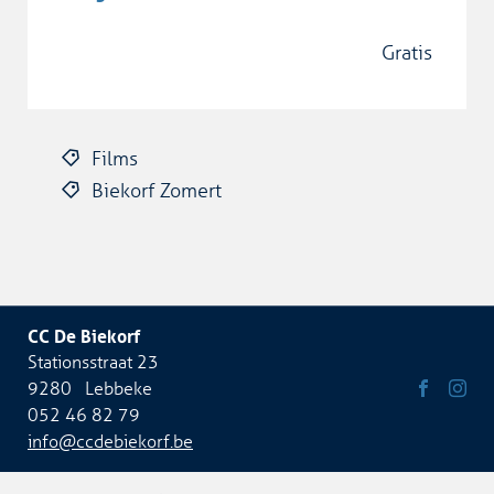
gratis
Films
Biekorf Zomert
CC De Biekorf
Adres
Stationsstraat 23
9280
Lebbeke
Tel.
052 46 82 79
Volg
Volg
E-
info
@
ccdebiekorf.be
ons
ons
mail:
op
op