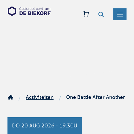
Zoeken
Naar
CC
inhoud
De
MENU
Biekorf
Activiteiten
One Battle After Another
Startpagina
DO
20 AUG 2026
-
19.30U