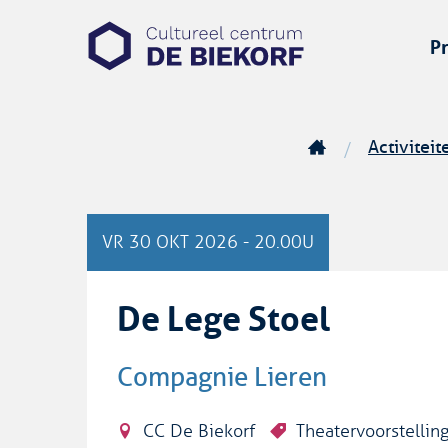
Zoeken
CC
P
De
Biekorf
Activiteit
Startpagina
VR
30 OKT 2026
-
20.00U
De Lege Stoel
Compagnie Lieren
CC De Biekorf
Theatervoorstellin