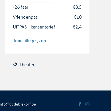
-26 jaar
€
8,5
Vriendenpas
€
10
UiTPAS - kansentarief
€
2,4
Toon alle prijzen
Theater
info
@
ccdebiekorf.be
Volg
Volg