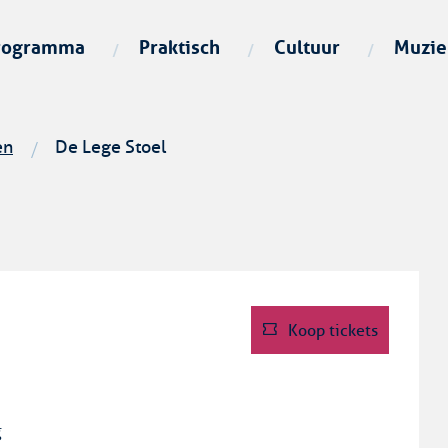
Naar
inhoud
rogramma
Praktisch
Cultuur
Muzie
en
De Lege Stoel
Koop tickets
g