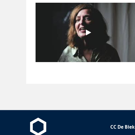
CC
de
CC De Biek
Biekorf