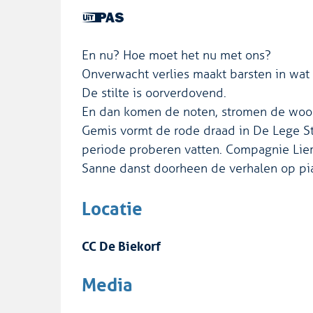
Dit is
een
UiTPAS
En nu? Hoe moet het nu met ons?
activiteit.
Onverwacht verlies maakt barsten in wat
De stilte is oorverdovend.
En dan komen de noten, stromen de woo
Gemis vormt de rode draad in De Lege St
periode proberen vatten. Compagnie Lier
Sanne danst doorheen de verhalen op pi
Locatie
CC De Biekorf
Media