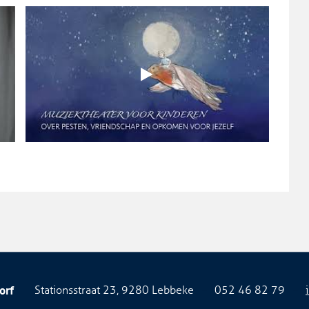
Adres
Tel.
E-
orf
Stationsstraat 23
,
9280
Lebbeke
052 46 82 79
mail: