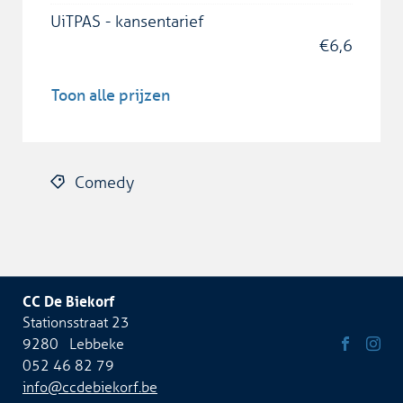
UiTPAS - kansentarief
€
6,6
Toon alle prijzen
Comedy
CC De Biekorf
Adres
Stationsstraat 23
9280
Lebbeke
Tel.
052 46 82 79
Volg
Volg
E-
info
@
ccdebiekorf.be
ons
ons