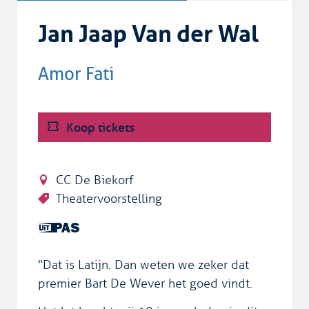
Jan Jaap Van der Wal
Amor Fati
Koop tickets
CC De Biekorf
Theatervoorstelling
Dit is
een
UiTPAS
“Dat is Latijn. Dan weten we zeker dat
activiteit.
premier Bart De Wever het goed vindt.