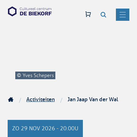
Zoeken
Naar
CC
inhoud
De
MENU
Biekorf
Yves Schepers
Activiteiten
Jan Jaap Van der Wal
Startpagina
ZO
29 NOV 2026
-
20.00U