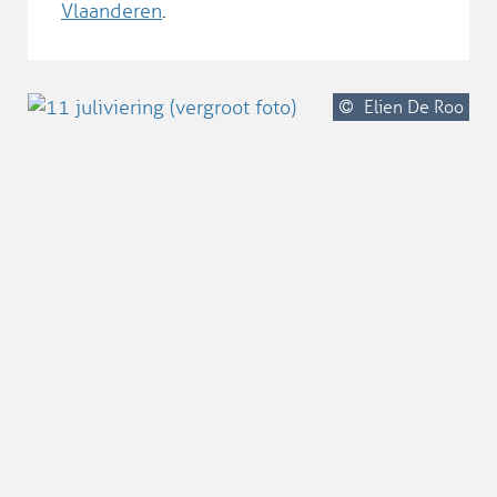
Vlaanderen
.
Elien De Roo