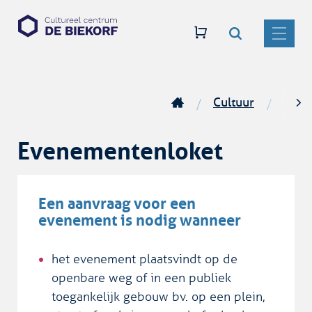
Zoeken
Naar
CC
inhoud
De
MENU
Biekorf
Cultuur
Vere
Startpagina
scro
Evenementenloket
naar
link
Een aanvraag voor een
evenement is nodig wanneer
het evenement plaatsvindt op de
openbare weg of in een publiek
toegankelijk gebouw bv. op een plein,