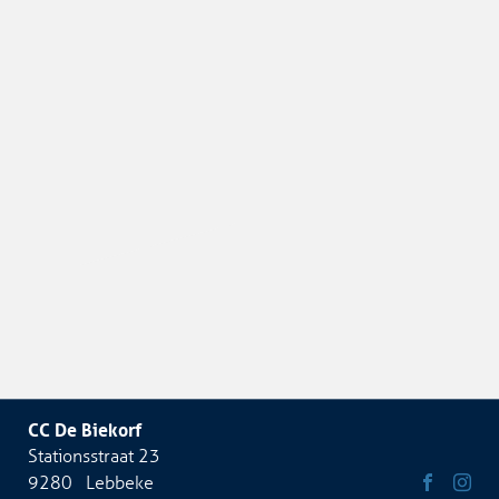
CC De Biekorf
Adres
Stationsstraat 23
9280
Lebbeke