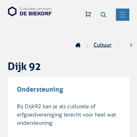
Zoeken
Naar
CC
inhoud
De
MENU
Biekorf
Cultuur
Vere
Startpagina
scro
Dijk 92
naar
link
Ondersteuning
Bij Dijk92 kan je als culturele of
erfgoedvereniging terecht voor heel wat
ondersteuning: