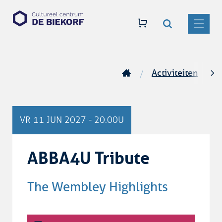
Zoeken
Naar
CC
inhoud
De
MENU
Biekorf
Activiteiten
Startpagina
scro
naar
VR
11 JUN 2027
-
20.00U
link
ABBA4U Tribute
The Wembley Highlights