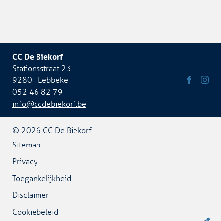
CC De Biekorf
Adres
Stationsstraat 23
9280
Lebbeke
Tel.
052 46 82 79
Volg
Volg
E-
info
@
ccdebiekorf.be
ons
ons
mail:
op
op
Facebook
Insta
© 2026
CC De Biekorf
Sitemap
Privacy
Toegankelijkheid
Disclaimer
Cookiebeleid