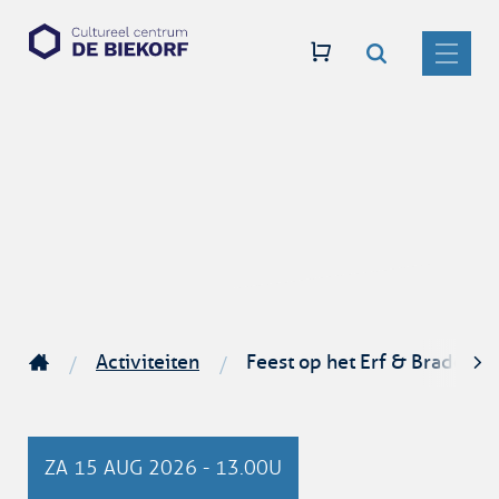
Zoeken
Naar
CC
inhoud
De
MENU
Biekorf
Activiteiten
Feest op het Erf & Braderie
Startpagina
scro
naar
ZA
15 AUG 2026
-
13.00U
link