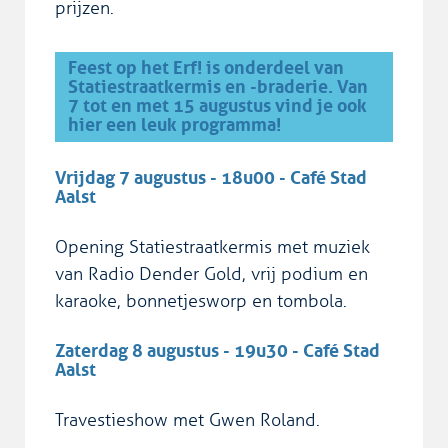
prijzen.
Feest op het Erf! is onderdeel van
Statiestraatkermis en -braderie. Van
7 tot en met 15 augustus vind je ook
hier een leuk programma!
Vrijdag 7 augustus - 18u00 - Café Stad
Aalst
Opening Statiestraatkermis met muziek
van Radio Dender Gold, vrij podium en
karaoke, bonnetjesworp en tombola.
Zaterdag 8 augustus - 19u30 - Café Stad
Aalst
Travestieshow met Gwen Roland.