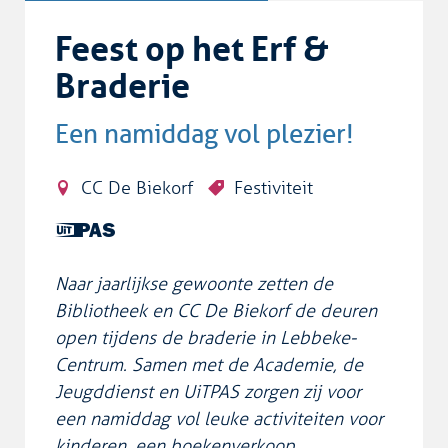
Feest op het Erf &
Braderie
Een namiddag vol plezier!
CC De Biekorf
Festiviteit
Dit is
een
UiTPAS
Naar jaarlijkse gewoonte zetten de
activiteit.
Bibliotheek en CC De Biekorf de deuren
open tijdens de braderie in Lebbeke-
Centrum. Samen met de Academie, de
Jeugddienst en UiTPAS zorgen zij voor
een namiddag vol leuke activiteiten voor
kinderen, een boekenverkoop,